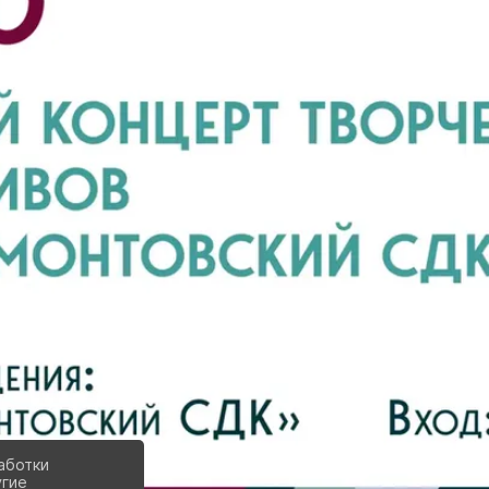
аботки
угие