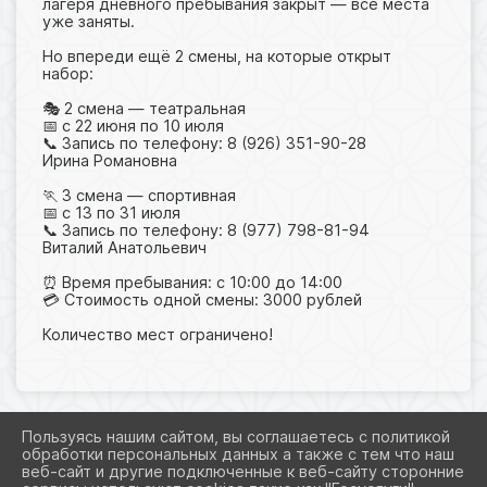
лагеря дневного пребывания закрыт — все места
уже заняты.
Но впереди ещё 2 смены, на которые открыт
набор:
🎭 2 смена — театральная
📅 с 22 июня по 10 июля
📞 Запись по телефону: 8 (926) 351-90-28
Ирина Романовна
🏃 3 смена — спортивная
📅 с 13 по 31 июля
📞 Запись по телефону: 8 (977) 798-81-94
Виталий Анатольевич
⏰ Время пребывания: с 10:00 до 14:00
💳 Стоимость одной смены: 3000 рублей
Количество мест ограничено!
Пользуясь нашим сайтом, вы соглашаетесь с политикой
обработки персональных данных а также с тем что наш
2026 Г. MAMONTOVODK.RU
веб-сайт и другие подключенные к веб-сайту сторонние
ВХОД